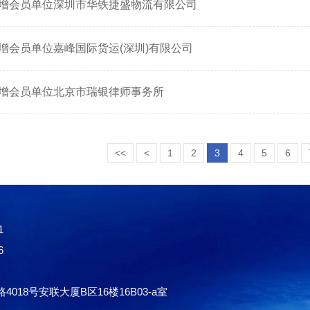
增会员单位深圳市华铁捷盛物流有限公司
增会员单位嘉峰国际货运(深圳)有限公司
增会员单位北京市瑞银律师事务所
<<
<
1
2
3
4
5
6
1
6
18号安联大厦B区16楼16B03-a室