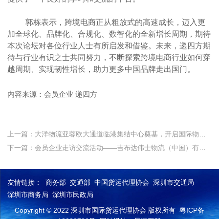
郭栋表示，跨境电商正从粗放式的高速成长，迈入更
加全球化、品牌化、合规化、数智化的全新增长周期，期待
本次论坛对各位行业人士有所启发和借鉴。未来，递四方期
待与行业有识之士共同努力，不断探索跨境电商行业如何穿
越周期、实现韧性增长，助力更多中国品牌走出国门。
内容来源：会员企业 递四方
上一篇：大洋物流亚蓉欧大通道临港集结中心奠基，开启国际物流新征程！
下一篇：会员企业走访交流活动——吉布达伟士物流（中国）有限公司深圳分公司
友情链接：
商务部
交通部
中国货运代理协会
深圳市交通局
深圳市商务局
深圳市民政局
Copyright © 2022 深圳市国际货运代理协会 版权所有
粤ICP备