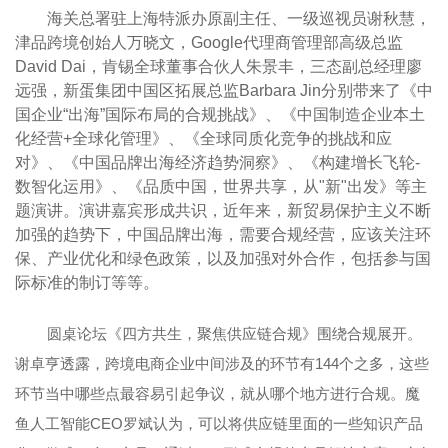
海关总署驻上海特派办原副主任、一级巡视员谢秋慧，
津品跨境创始人万晓文，Google代理商管理部高级总监
David Dai，肯锡全球董事合伙人朱景丰，三态副总经理廖
远强，新蛋集团中国区拓展总监Barbara Jin分别带来了《中
国企业“出海”国际布局的合规挑战》、《中国制造企业本土
化经营+全球化管理》、《全球同质化竞争的挑战和应
对》、《中国品牌出海经济趋势洞察》、《构建增长飞轮-
数智化运用》、《品质中国，世界共享，从"新"出发》等主
题演讲。演讲嘉宾形成共识，近年来，新贸易保护主义不断
加强的趋势下，中国品牌出海，需要合规经营，应该关注环
保、产业优化和绿色政策，以及加强对外合作，包括参与国
际标准的制订等等。
圆桌论坛《四方共生，聚焦供应链合规》围绕合规展开。
谢卓亨透露，跨境电商企业中间涉及的环节有144个之多，这些
环节当中哪些点最容易引起争议，就从哪个地方进行合规。魔
鱼人工智能CEO罗斌认为，可以将供应链里面的一些知识产品